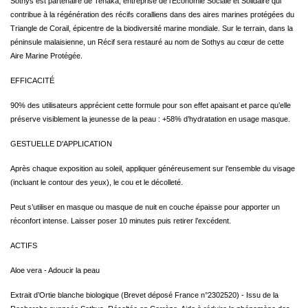
Sothys est partenaire de Tenaka, entreprise de l’Economie Sociale et Solidaire qui
contribue à la régénération des récifs coralliens dans des aires marines protégées du
Triangle de Corail, épicentre de la biodiversité marine mondiale. Sur le terrain, dans la
péninsule malaisienne, un Récif sera restauré au nom de Sothys au cœur de cette
Aire Marine Protégée.
EFFICACITÉ
90% des utilisateurs apprécient cette formule pour son effet apaisant et parce qu’elle
préserve visiblement la jeunesse de la peau : +58% d’hydratation en usage masque.
GESTUELLE D'APPLICATION
Après chaque exposition au soleil, appliquer généreusement sur l’ensemble du visage
(incluant le contour des yeux), le cou et le décolleté.
Peut s’utiliser en masque ou masque de nuit en couche épaisse pour apporter un
réconfort intense. Laisser poser 10 minutes puis retirer l’excédent.
ACTIFS
Aloe vera - Adoucir la peau
Extrait d’Ortie blanche biologique (Brevet déposé France n°2302520) - Issu de la