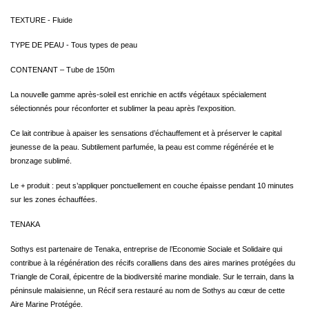
TEXTURE -
Fluide
TYPE DE PEAU -
Tous types de peau
CONTENANT – Tube de 150m
La nouvelle gamme après-soleil est enrichie en actifs végétaux spécialement
sélectionnés pour réconforter et sublimer la peau après l’exposition.
Ce lait contribue à apaiser les sensations d’échauffement et à préserver le capital
jeunesse de la peau. Subtilement parfumée, la peau est comme régénérée et le
bronzage sublimé.
Le + produit : peut s’appliquer ponctuellement en couche épaisse pendant 10 minutes
sur les zones échauffées.
TENAKA
Sothys est partenaire de Tenaka, entreprise de l’Economie Sociale et Solidaire qui
contribue à la régénération des récifs coralliens dans des aires marines protégées du
Triangle de Corail, épicentre de la biodiversité marine mondiale. Sur le terrain, dans la
péninsule malaisienne, un Récif sera restauré au nom de Sothys au cœur de cette
Aire Marine Protégée.