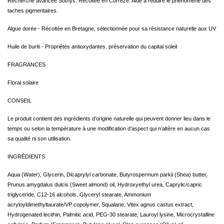
Recherche avancée Sothys. Récoltée en Corrèze. Aide à réduire le phénomène des
taches pigmentaires.
Algue dorée - Récoltée en Bretagne, sélectionnée pour sa résistance naturelle aux UV
Huile de buriti - Propriétés antioxydantes, préservation du capital soleil
FRAGRANCES
Floral solaire
CONSEIL
Le produit contient des ingrédients d’origine naturelle qui peuvent donner lieu dans le
temps ou selon la température à une modification d’aspect qui n’altère en aucun cas
sa qualité ni son utilisation.
INGRÉDIENTS
Aqua (Water), Glycerin, Dicaprylyl carbonate, Butyrospermum parkii (Shea) butter,
Prunus amygdalus dulcis (Sweet almond) oil, Hydroxyethyl urea, Caprylic/capric
triglyceride, C12-16 alcohols, Glyceryl stearate, Ammonium
acryloyldimethyltaurate/VP copolymer, Squalane, Vitex agnus castus extract,
Hydrogenated lecithin, Palmitic acid, PEG-30 stearate, Lauroyl lysine, Microcrystalline