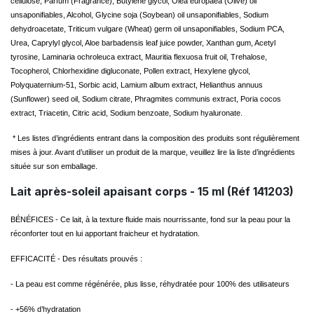
cellulose, Parfum (Fragrance), Butylene glycol, Olea europaea (Olive) oil
unsaponifiables, Alcohol, Glycine soja (Soybean) oil unsaponifiables, Sodium
dehydroacetate, Triticum vulgare (Wheat) germ oil unsaponifiables, Sodium PCA,
Urea, Caprylyl glycol, Aloe barbadensis leaf juice powder, Xanthan gum, Acetyl
tyrosine, Laminaria ochroleuca extract, Mauritia flexuosa fruit oil, Trehalose,
Tocopherol, Chlorhexidine digluconate, Pollen extract, Hexylene glycol,
Polyquaternium-51, Sorbic acid, Lamium album extract, Helianthus annuus
(Sunflower) seed oil, Sodium citrate, Phragmites communis extract, Poria cocos
extract, Triacetin, Citric acid, Sodium benzoate, Sodium hyaluronate.
* Les listes d’ingrédients entrant dans la composition des produits sont régulièrement
mises à jour. Avant d’utiliser un produit de la marque, veuillez lire la liste d’ingrédients
située sur son emballage.
Lait après-soleil apaisant corps - 15 ml (Réf 141203)
BÉNÉFICES -
Ce lait, à la texture fluide mais nourrissante, fond sur la peau pour la
réconforter tout en lui apportant fraicheur et hydratation.
EFFICACITÉ -
Des résultats prouvés :
- La peau est comme régénérée, plus lisse, réhydratée pour 100% des utilisateurs
- +56% d’hydratation