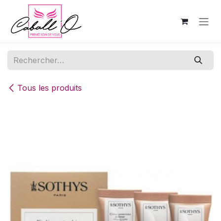
Se rendre au contenu
Tous les produits