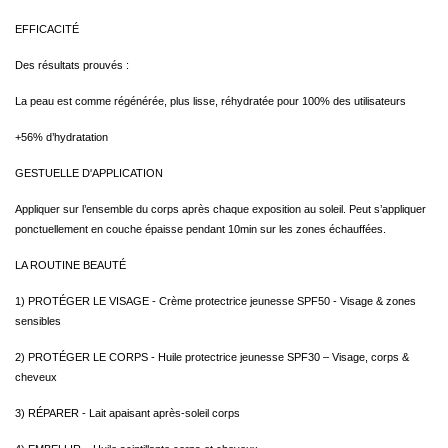
EFFICACITÉ
Des résultats prouvés :
La peau est comme régénérée, plus lisse, réhydratée pour 100% des utilisateurs
+56% d’hydratation
GESTUELLE D'APPLICATION
Appliquer sur l’ensemble du corps après chaque exposition au soleil. Peut s’appliquer
ponctuellement en couche épaisse pendant 10min sur les zones échauffées.
LA ROUTINE BEAUTÉ
1) PROTÉGER LE VISAGE - Crème protectrice jeunesse SPF50 - Visage & zones
sensibles
2) PROTÉGER LE CORPS - Huile protectrice jeunesse SPF30 – Visage, corps &
cheveux
3) RÉPARER - Lait apaisant après-soleil corps