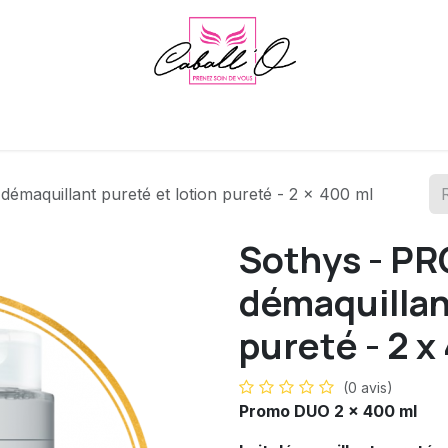
Footlogix
Sothys
Le cabinet et l'institut
Agenda
Blog
démaquillant pureté et lotion pureté - 2 x 400 ml
Sothys - PR
démaquillan
pureté - 2 x
(0 avis)
Promo DUO 2 x 400 ml