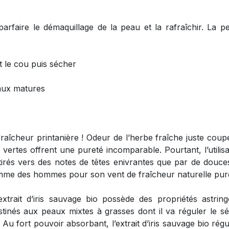
 parfaire le démaquillage de la peau et la rafraîchir. La p
et le cou puis sécher
peaux matures
fraîcheur printanière ! Odeur de l’herbe fraîche juste coup
es vertes offrent une pureté incomparable. Pourtant, l’utili
rés vers des notes de têtes enivrantes que par de douces
mme des hommes pour son vent de fraîcheur naturelle pur
trait d’iris sauvage bio possède des propriétés astringent
tinés aux peaux mixtes à grasses dont il va réguler le s
Au fort pouvoir absorbant, l’extrait d’iris sauvage bio régu