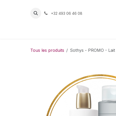
Se rendre au contenu
+32 493 06 46 08
Boutique
Tous les produits
Sothys - PROMO - Lait 