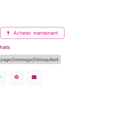
Acheter maintenant
haits
oyage/Gommage/Démaquillant