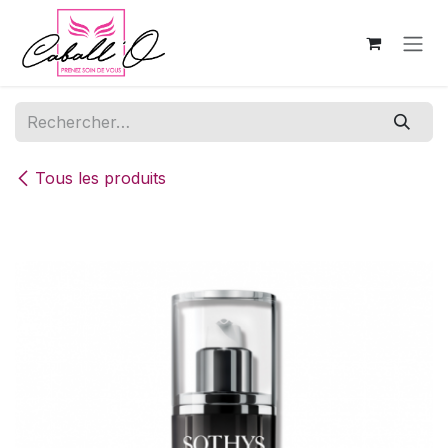
Se rendre au contenu
Tous les produits