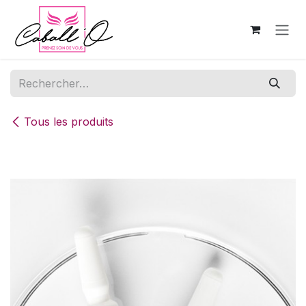
Se rendre au contenu
Tous les produits