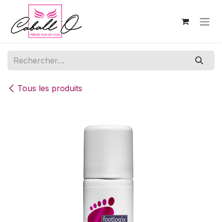
Se rendre au contenu
Tous les produits