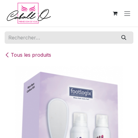
Se rendre au contenu
Tous les produits