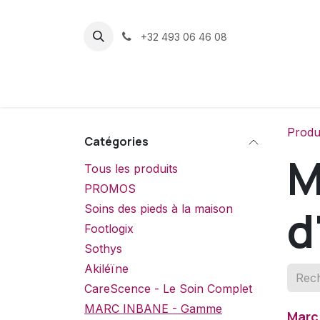
Se rendre au contenu
+32 493 06 46 08
Boutique
Produ
Catégories
M
Tous les produits
PROMOS
d
Soins des pieds à la maison
Footlogix
Sothys
Akiléïne
CareScence - Le Soin Complet
MARC INBANE - Gamme
Marc 