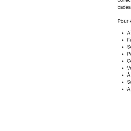
cadea
Pour e
A
Fa
S
P
C
V
À
S
A