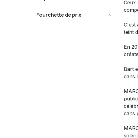
Ceux q
compo
Fourchette de prix
C'est 
teint 
En 201
créate
Bart 
dans 
MARC 
public
céléb
dans 
MARC 
solai