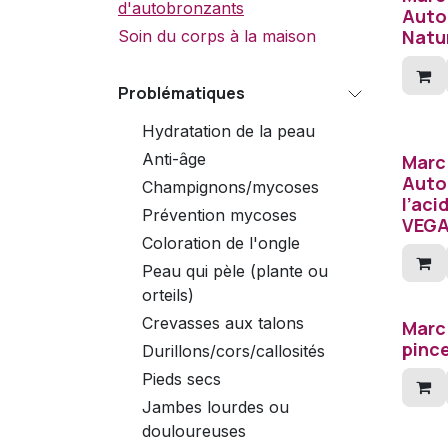
d'autobronzants
Auto
Natur
Soin du corps à la maison
Problématiques
Hydratation de la peau
Anti-âge
Marc 
Auto
Champignons/mycoses
l’aci
Prévention mycoses
VEGA
Coloration de l'ongle
Peau qui pèle (plante ou
orteils)
Crevasses aux talons
Marc
pinc
Durillons/cors/callosités
Pieds secs
Jambes lourdes ou
douloureuses