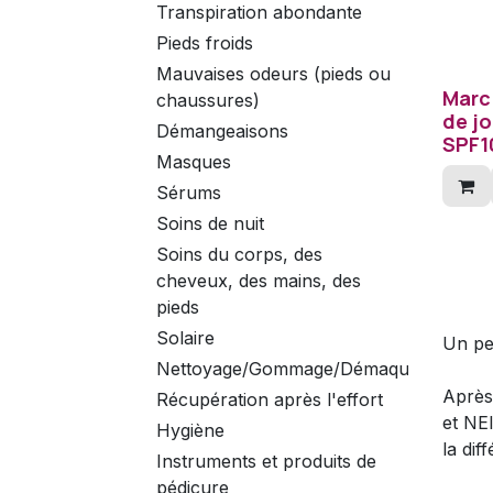
Transpiration abondante
Pieds froids
Mauvaises odeurs (pieds ou
Marc
chaussures)
de jo
Démangeaisons
SPF10
Masques
Sérums
Soins de nuit
Soins du corps, des
cheveux, des mains, des
pieds
Solaire
Un pe
Nettoyage/Gommage/Démaquillant
Après
Récupération après l'effort
et NEl
Hygiène
la dif
Instruments et produits de
pédicure