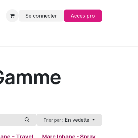
Se connecter
Accès pro
Contact
 Gamme
En vedette
Trier par :
ane – Travel
Marc Inbane - Spray