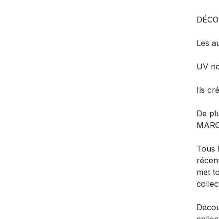
DÉCO
Les a
UV no
Ils cr
De plu
MARC
Tous 
récen
met to
colle
Décou
colle