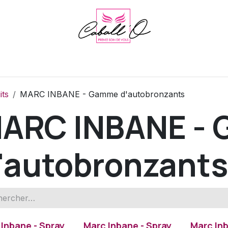
Footlogix
Sothys
Le cabinet et l'institut
Agenda
Blog
its
MARC INBANE - Gamme d'autobronzants
ARC INBANE -
'autobronzants
Inbane - Spray
Marc Inbane - Spray
Marc Inb