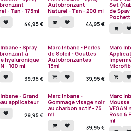
bronzant
Autobronzant
Set (Kab
el - Tan - 175ml
Naturel - Tan - 200 ml
de Spay 
Pochett
44,95
€
44,95
€
Inbane - Spray
Marc Inbane - Perles
Marc In
bronzant à
de Soleil - Gouttes
Applica
de hyaluronique –
Autobronzantes -
Impermé
N - 100 ml
15ml
Microfib
39,95
€
39,95
€
 Inbane - Grand
Marc Inbane -
Marc In
eau applicateur
Gommage visage noir
Mousse 
au charbon actif - 75
VEGAN n
ml
Rose & P
29,95
€
ml
39,95
€