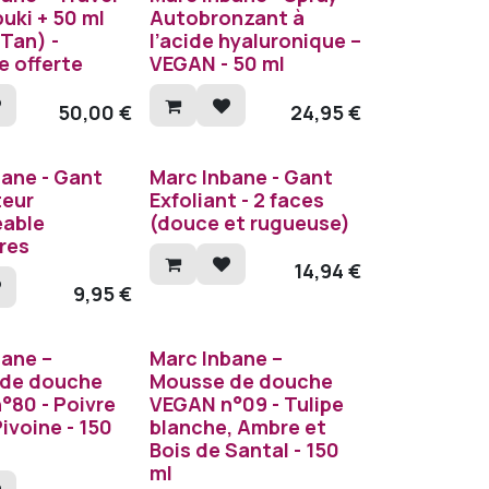
uki + 50 ml
Autobronzant à
Tan) -
l’acide hyaluronique –
e offerte
VEGAN - 50 ml
50,00
€
24,95
€
bane - Gant
Marc Inbane - Gant
teur
Exfoliant - 2 faces
able
(douce et rugueuse)
res
14,94
€
9,95
€
bane –
Marc Inbane –
de douche
Mousse de douche
°80 - Poivre
VEGAN n°09 - Tulipe
ivoine - 150
blanche, Ambre et
Bois de Santal - 150
ml