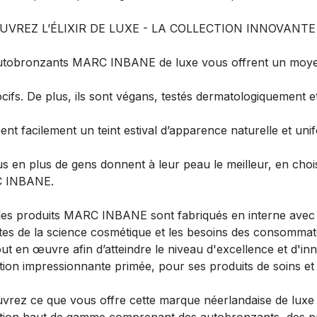
UVREZ L’ÉLIXIR DE LUXE - LA COLLECTION INNOVANT
utobronzants MARC INBANE de luxe vous offrent un moye
cifs. De plus, ils sont végans, testés dermatologiquement e
éent facilement un teint estival d’apparence naturelle et uni
s en plus de gens donnent à leur peau le meilleur, en choi
 INBANE.
les produits MARC INBANE sont fabriqués en interne avec 
tes de la science cosmétique et les besoins des consommat
ut en œuvre afin d’atteindre le niveau d'excellence et d'inn
ction impressionnante primée, pour ses produits de soins e
vrez ce que vous offre cette marque néerlandaise de luxe 
ction haut de gamme comprenant des autobronzants, des prod