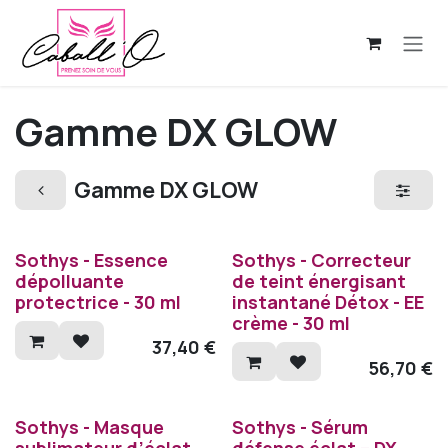
Se rendre au contenu
Gamme DX GLOW
Gamme DX GLOW
Sothys - Essence
Sothys - Correcteur
dépolluante
de teint énergisant
protectrice - 30 ml
instantané Détox - EE
crème - 30 ml
37,40
€
56,70
€
Sothys - Masque
Sothys - Sérum
sublimateur d’éclat
défense éclat – DX