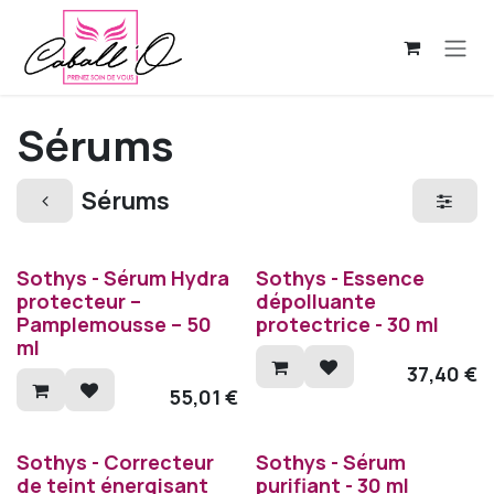
Se rendre au contenu
Sérums
Sérums
Sothys - Sérum Hydra
Sothys - Essence
protecteur –
dépolluante
Pamplemousse – 50
protectrice - 30 ml
ml
37,40
€
55,01
€
Sothys - Correcteur
Sothys - Sérum
de teint énergisant
purifiant - 30 ml