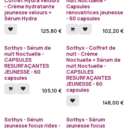
Coffret Hydra velours
nuit Noctuelle -
- Crème hydratante
Capsules
jeunesse velours +
rénovatrices jeunesse
Sérum Hydra
- 60 capsules
125,80
€
102,20
€
Sothys - Sérum de
Sothys - Coffret de
nuit Noctuelle -
nuit - Crème
CAPSULES
Noctuelle + Sérum de
RESURFAÇANTES
nuit Noctuelle -
JEUNESSE - 60
CAPSULES
capsules
RESURFAÇANTES
JEUNESSE - 60
capsules
105,10
€
148,00
€
Sothys - Sérum
Sothys - Sérum
jeunesse focus rides -
jeunesse focus