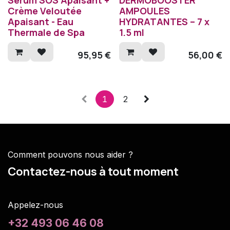
Crème Veloutée
AMPOULES
Apaisant - Eau
HYDRATANTES – 7 x
Thermale de Spa
1.5 ml
95,95
€
56,00
€
1
2
Comment pouvons nous aider ?
Contactez-nous à tout moment
Appelez-nous
+32 493 06 46 08