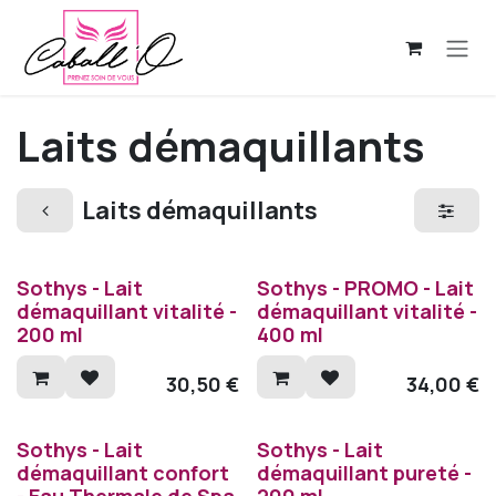
Se rendre au contenu
Laits démaquillants
Laits démaquillants
Sothys - Lait
Sothys - PROMO - Lait
démaquillant vitalité -
démaquillant vitalité -
200 ml
400 ml
30,50
€
34,00
€
Sothys - Lait
Sothys - Lait
démaquillant confort
démaquillant pureté -
- Eau Thermale de Spa
200 ml